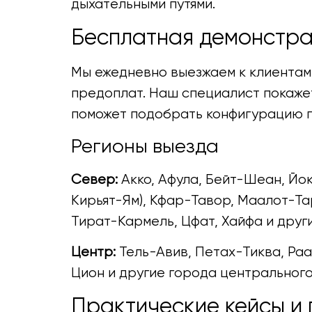
дыхательными путями.
Бесплатная демонстра
Мы ежедневно выезжаем к клиентам 
предоплат. Наш специалист покажет
поможет подобрать конфигурацию п
Регионы выезда
Север:
Акко, Афула, Бейт-Шеан, Йок
Кирьят-Ям), Кфар-Тавор, Маалот-Та
Тират-Кармель, Цфат, Хайфа и друг
Центр:
Тель-Авив, Петах-Тиква, Ра
Цион и другие города центрального
Практические кейсы и