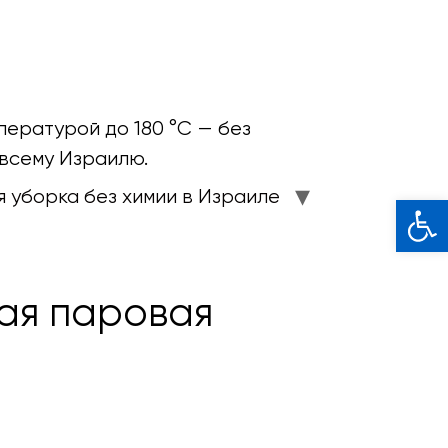
пературой до 180 °C — без
 всему Израилю.
 уборка без химии в Израиле
Откры
ная паровая