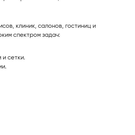
сов, клиник, салонов, гостиниц и
оким спектром задач:
 и сетки.
ии.