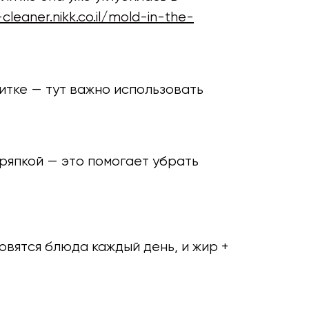
cleaner.nikk.co.il/mold-in-the-
итке — тут важно использовать
ряпкой — это помогает убрать
овятся блюда каждый день, и жир +