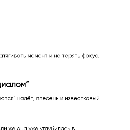
тягивать момент и не терять фокус.
циалом”
яются” налёт, плесень и известковый
ли же она уже углубилась в