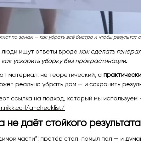
лист по зонам — как убрать всё быстро и чтобы результат 
е люди ищут ответы вроде
как сделать генера
,
как ускорить уборку без прокрастинации
.
от материал: не теоретический, а
практически
ожет реально убрать дом — и сохранить резуль
 вот ссылка на подход, который мы используем
nikk.co.il/a-checklist/
 не даёт стойкого результата
мой части”: протёр стол, помыл пол — и думаю