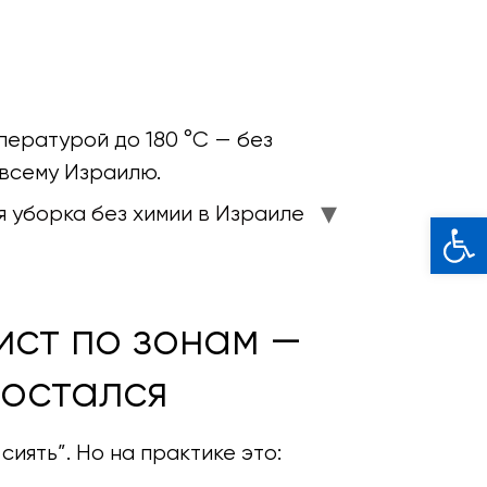
пературой до 180 °C — без
 всему Израилю.
 уборка без химии в Израиле
Откры
ист по зонам —
 остался
сиять”. Но на практике это: