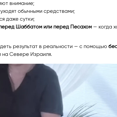
яют внимание;
е уходят обычными средствами;
ся даже сутки;
 перед Шаббатом или перед Песахом
— когда х
идеть результат в реальности — с помощью
бе
и на Севере Израиля.