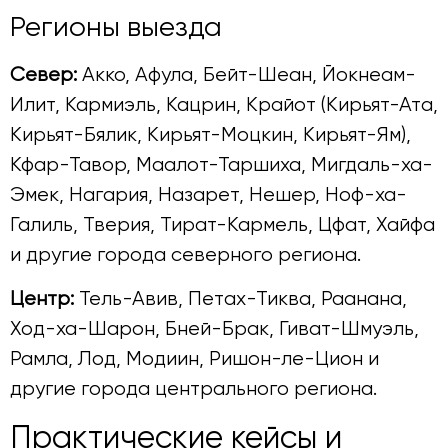
Регионы выезда
Север:
Акко, Афула, Бейт-Шеан, Йокнеам-
Илит, Кармиэль, Кацрин, Крайот (Кирьят-Ата,
Кирьят-Бялик, Кирьят-Моцкин, Кирьят-Ям),
Кфар-Тавор, Маалот-Таршиха, Мигдаль-ха-
Эмек, Нагария, Назарет, Нешер, Ноф-ха-
Галиль, Тверия, Тират-Кармель, Цфат, Хайфа
и другие города северного региона.
Центр:
Тель-Авив, Петах-Тиква, Раанана,
Ход-ха-Шарон, Бней-Брак, Гиват-Шмуэль,
Рамла, Лод, Модиин, Ришон-ле-Цион и
другие города центрального региона.
Практические кейсы и