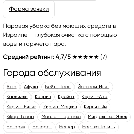
Форма заявки
Паровая уборка без моющих средств в
Израиле — глубокая очистка с помощью
воды и горячего пара.
Средний рейтинг: 4,7/5
★★★★★
(7)
Города обслуживания
Акко
Афула
Бейт-Шеан
Йокнеам-Илит
Кармиэль
Кацрин
Крайот
Кирьят-Ата
Кирьят-Бялик
Кирьят-Моцкин
Кирьят-Ям
Кфар-Тавор
Маалот-Таршиха
Мигдаль-ха-Эмек
Нагария
Назарет
Нешер
Ноф-ха-Галиль