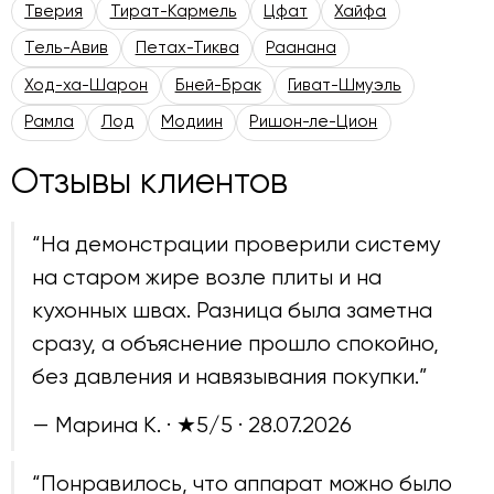
Тверия
Тират-Кармель
Цфат
Хайфа
Тель-Авив
Петах-Тиква
Раанана
Ход-ха-Шарон
Бней-Брак
Гиват-Шмуэль
Рамла
Лод
Модиин
Ришон-ле-Цион
Отзывы клиентов
“На демонстрации проверили систему
на старом жире возле плиты и на
кухонных швах. Разница была заметна
сразу, а объяснение прошло спокойно,
без давления и навязывания покупки.”
— Марина К. · ★5/5 ·
28.07.2026
“Понравилось, что аппарат можно было