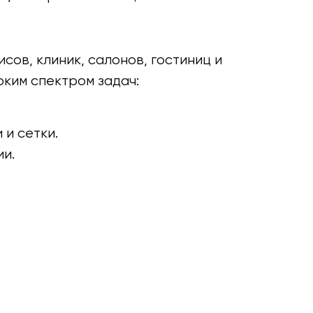
сов, клиник, салонов, гостиниц и
оким спектром задач:
 и сетки.
ии.