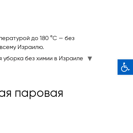
пературой до 180 °C — без
 всему Израилю.
 уборка без химии в Израиле
Откры
ная паровая