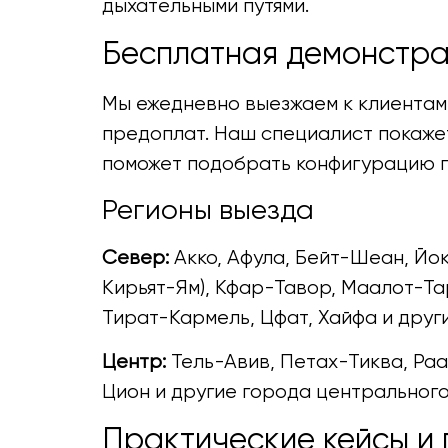
дыхательными путями.
Бесплатная демонстра
Мы ежедневно выезжаем к клиентам 
предоплат. Наш специалист покажет
поможет подобрать конфигурацию п
Регионы выезда
Север:
Акко, Афула, Бейт-Шеан, Йок
Кирьят-Ям), Кфар-Тавор, Маалот-Та
Тират-Кармель, Цфат, Хайфа и друг
Центр:
Тель-Авив, Петах-Тиква, Ра
Цион и другие города центрального
Практические кейсы и