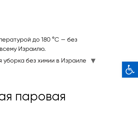
пературой до 180 °C — без
 всему Израилю.
 уборка без химии в Израиле
Откры
ная паровая