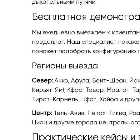
дыхательными путями.
Бесплатная демонстра
Мы ежедневно выезжаем к клиентам 
предоплат. Наш специалист покажет
поможет подобрать конфигурацию п
Регионы выезда
Север:
Акко, Афула, Бейт-Шеан, Йок
Кирьят-Ям), Кфар-Тавор, Маалот-Та
Тират-Кармель, Цфат, Хайфа и друг
Центр:
Тель-Авив, Петах-Тиква, Ра
Цион и другие города центрального
Практические кейсы и