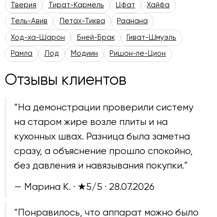
Тверия
Тират-Кармель
Цфат
Хайфа
Тель-Авив
Петах-Тиква
Раанана
Ход-ха-Шарон
Бней-Брак
Гиват-Шмуэль
Рамла
Лод
Модиин
Ришон-ле-Цион
Отзывы клиентов
“На демонстрации проверили систему
на старом жире возле плиты и на
кухонных швах. Разница была заметна
сразу, а объяснение прошло спокойно,
без давления и навязывания покупки.”
— Марина К. · ★5/5 ·
28.07.2026
“Понравилось, что аппарат можно было