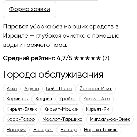
Форма заявки
Паровая уборка без моющих средств в
Израиле — глубокая очистка с помощью
воды и горячего пара.
Средний рейтинг: 4,7/5
★★★★★
(7)
Города обслуживания
Акко
Афула
Бейт-Шеан
Йокнеам-Илит
Кармиэль
Кацрин
Крайот
Кирьят-Ата
Кирьят-Бялик
Кирьят-Моцкин
Кирьят-Ям
Кфар-Тавор
Маалот-Таршиха
Мигдаль-ха-Эмек
Нагария
Назарет
Нешер
Ноф-ха-Галиль