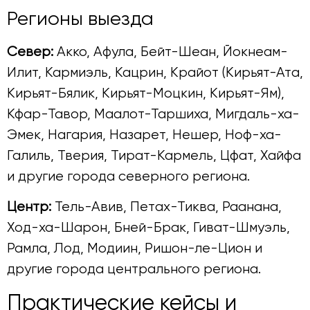
Регионы выезда
Север:
Акко, Афула, Бейт-Шеан, Йокнеам-
Илит, Кармиэль, Кацрин, Крайот (Кирьят-Ата,
Кирьят-Бялик, Кирьят-Моцкин, Кирьят-Ям),
Кфар-Тавор, Маалот-Таршиха, Мигдаль-ха-
Эмек, Нагария, Назарет, Нешер, Ноф-ха-
Галиль, Тверия, Тират-Кармель, Цфат, Хайфа
и другие города северного региона.
Центр:
Тель-Авив, Петах-Тиква, Раанана,
Ход-ха-Шарон, Бней-Брак, Гиват-Шмуэль,
Рамла, Лод, Модиин, Ришон-ле-Цион и
другие города центрального региона.
Практические кейсы и