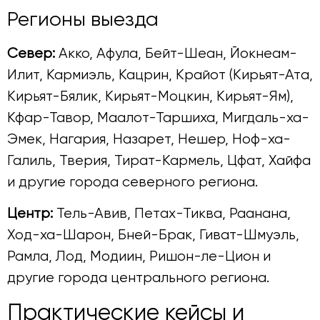
Регионы выезда
Север:
Акко, Афула, Бейт-Шеан, Йокнеам-
Илит, Кармиэль, Кацрин, Крайот (Кирьят-Ата,
Кирьят-Бялик, Кирьят-Моцкин, Кирьят-Ям),
Кфар-Тавор, Маалот-Таршиха, Мигдаль-ха-
Эмек, Нагария, Назарет, Нешер, Ноф-ха-
Галиль, Тверия, Тират-Кармель, Цфат, Хайфа
и другие города северного региона.
Центр:
Тель-Авив, Петах-Тиква, Раанана,
Ход-ха-Шарон, Бней-Брак, Гиват-Шмуэль,
Рамла, Лод, Модиин, Ришон-ле-Цион и
другие города центрального региона.
Практические кейсы и