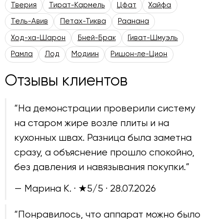
Тверия
Тират-Кармель
Цфат
Хайфа
Тель-Авив
Петах-Тиква
Раанана
Ход-ха-Шарон
Бней-Брак
Гиват-Шмуэль
Рамла
Лод
Модиин
Ришон-ле-Цион
Отзывы клиентов
“На демонстрации проверили систему
на старом жире возле плиты и на
кухонных швах. Разница была заметна
сразу, а объяснение прошло спокойно,
без давления и навязывания покупки.”
— Марина К. · ★5/5 ·
28.07.2026
“Понравилось, что аппарат можно было