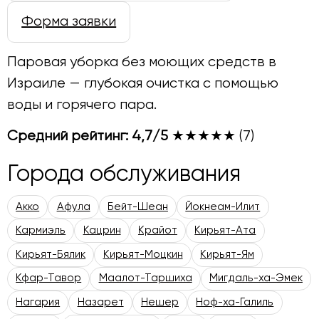
Форма заявки
Паровая уборка без моющих средств в
Израиле — глубокая очистка с помощью
воды и горячего пара.
Средний рейтинг: 4,7/5
★★★★★
(7)
Города обслуживания
Акко
Афула
Бейт-Шеан
Йокнеам-Илит
Кармиэль
Кацрин
Крайот
Кирьят-Ата
Кирьят-Бялик
Кирьят-Моцкин
Кирьят-Ям
Кфар-Тавор
Маалот-Таршиха
Мигдаль-ха-Эмек
Нагария
Назарет
Нешер
Ноф-ха-Галиль